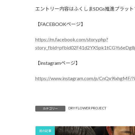
エントリー内容はふくしまSDGs推進プラッ
【FACEBOOKページ】
https://m.facebook.com/story.php?
story_fbid=pfbid02F41d2YX5pk1tCGYs6e
【instagramページ】
https://www.instagram.com/p/CnQx9ixhgM
DRY FLOWER PROJECT
カテゴリー
前の記事