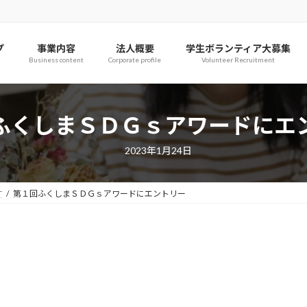
プ
事業内容
法人概要
学生ボランティア大募集
Business content
Corporate profile
Volunteer Recruitment
ふくしまＳＤＧｓアワードにエ
2023年1月24日
T
第１回ふくしまＳＤＧｓアワードにエントリー