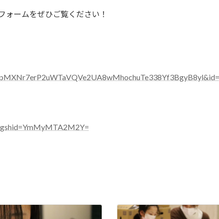
トフォームをぜひご覧ください！
Dg8pMXNr7erP2uWTaVQVe2UA8wMhochuTe338Yf3BgyB8yl&id
F/?igshid=YmMyMTA2M2Y=