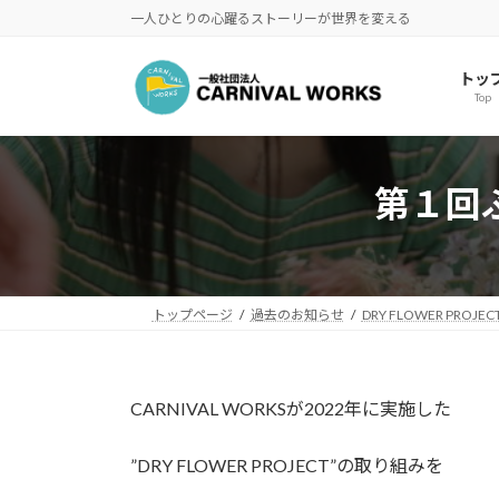
コ
ナ
一人ひとりの心躍るストーリーが世界を変える
ン
ビ
テ
ゲ
トッ
ン
ー
Top
ツ
シ
へ
ョ
ス
ン
第１回
キ
に
ッ
移
プ
動
トップページ
過去のお知らせ
DRY FLOWER PROJEC
CARNIVAL WORKSが2022年に実施した
”DRY FLOWER PROJECT”の取り組みを